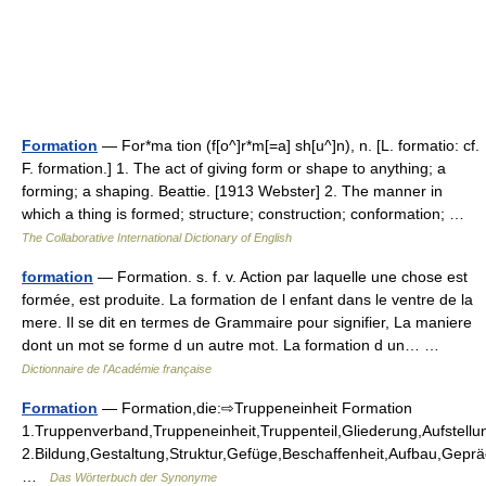
Formation
— For*ma tion (f[o^]r*m[=a] sh[u^]n), n. [L. formatio: cf.
F. formation.] 1. The act of giving form or shape to anything; a
forming; a shaping. Beattie. [1913 Webster] 2. The manner in
which a thing is formed; structure; construction; conformation; …
The Collaborative International Dictionary of English
formation
— Formation. s. f. v. Action par laquelle une chose est
formée, est produite. La formation de l enfant dans le ventre de la
mere. Il se dit en termes de Grammaire pour signifier, La maniere
dont un mot se forme d un autre mot. La formation d un… …
Dictionnaire de l'Académie française
Formation
— Formation,die:⇨Truppeneinheit Formation
1.Truppenverband,Truppeneinheit,Truppenteil,Gliederung,Aufstel
2.Bildung,Gestaltung,Struktur,Gefüge,Beschaffenheit,Aufbau,Gepr
…
Das Wörterbuch der Synonyme