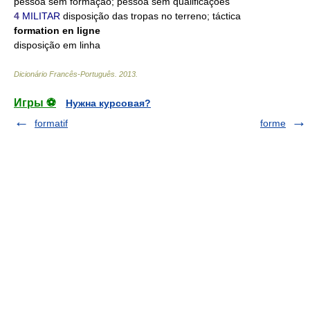
pessoa sem formação; pessoa sem qualificações
4
MILITAR
disposição das tropas no terreno; táctica
formation en ligne
disposição em linha
Dicionário Francês-Português
.
2013
.
Игры ⚽
Нужна курсовая?
formatif
forme