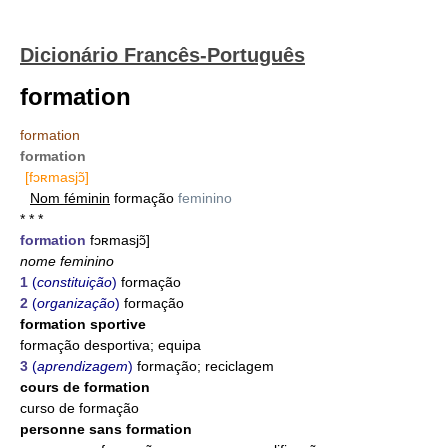
Dicionário Francês-Português
formation
formation
formation
[fɔʀmasjɔ̃]
Nom féminin
formação
feminino
* * *
formation
fɔʀmasjɔ̃]
nome feminino
1
(
constituição
)
formação
2
(
organização
)
formação
formation sportive
formação desportiva; equipa
3
(
aprendizagem
)
formação; reciclagem
cours de formation
curso de formação
personne sans formation