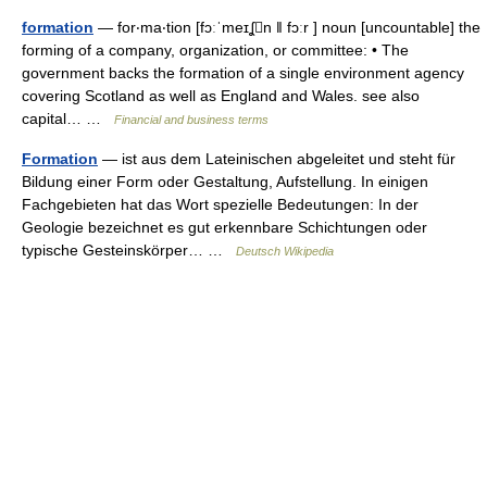
formation
— for‧ma‧tion [fɔːˈmeɪʆn ǁ fɔːr ] noun [uncountable] the
forming of a company, organization, or committee: • The
government backs the formation of a single environment agency
covering Scotland as well as England and Wales. see also
capital… …
Financial and business terms
Formation
— ist aus dem Lateinischen abgeleitet und steht für
Bildung einer Form oder Gestaltung, Aufstellung. In einigen
Fachgebieten hat das Wort spezielle Bedeutungen: In der
Geologie bezeichnet es gut erkennbare Schichtungen oder
typische Gesteinskörper… …
Deutsch Wikipedia